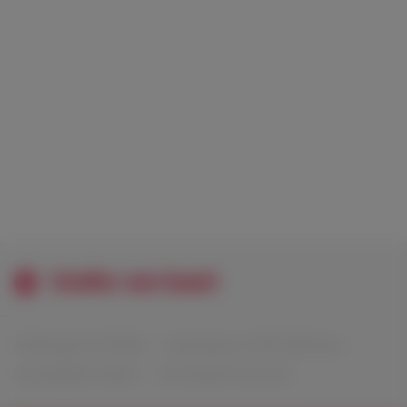
Sneller een baan!
At Monday B.V. © 2026
Liesboslaan 57, 4813 EB Breda
seeyou@atmonday.nl
Voorwaarden & privacy