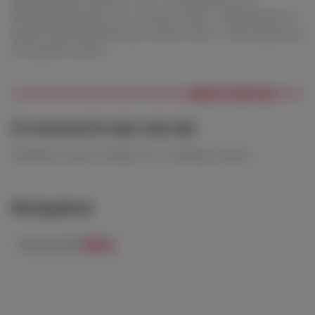
Woningfinanciering I en II; Utrecht; 1998 - 1999 diploma: ja
Erkend Hypotheekadviseur; Utrecht; 2002 - 2003 diploma: ja
(PE-punten recent)
MEER OVER MIJ
Zo besteed ik mijn vrije tijd
Wandelen; Breien; Bridgen en 2 schattige honden
Werkgebied
Nieuwstadt
100km