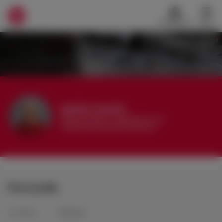
Nederlands
Menu
®
TALENTCARD
Werkvinders
®
Translate
Bedrijven
Vacatures
Mijn leerplek
Sybille Daniels
Administratiief medewerker voor
Voucher verzilveren
ondersteunende administratie
Account en hulp
Meer
Personalia
Inloggen
Aanmelden
Leeftijd
65
jaar