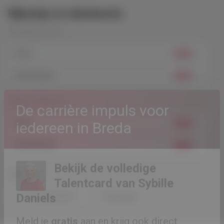
Rijbewijs en talenkennis
Talen (spreken)
Duits
Nederlands
Talen (schrijven)
Duits
De carrière impuls voor
Nederlands
iedereen in Breda
Rijbewijs
Bekijk de volledige
B - Personenauto
E - Aanhanger
Talentcard van
Sybille
Daniels